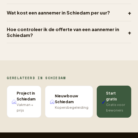
+
Wat kost een aannemer in Schiedam per uur?
Hoe controleer ik de offerte van een aannemer in
+
Schiedam?
GERELATEERD IN SCHIEDAM
Project in
Start
Nieuwbouw
Schiedam
gratis
✓
Schiedam
Vakman +
Gratis voor
Kopersbegeleiding
prijs
bewoners