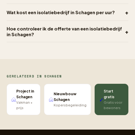
+
Wat kost een isolatiebedrijf in Schagen per uur?
Hoe controleer ik de offerte van een isolatiebedrijf
+
in Schagen?
GERELATEERD IN SCHAGEN
Project in
Start
Nieuwbouw
Schagen
gratis
✓
Schagen
Vakman +
Gratis voor
Kopersbegeleiding
prijs
bewoners