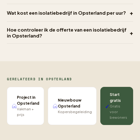
+
Wat kost een isolatiebedrijf in Opsterland per uur?
Hoe controleer ik de offerte van een isolatiebedrijf
+
in Opsterland?
GERELATEERD IN OPSTERLAND
Start
Project in
Nieuwbouw
gratis
Opsterland
✓
Opsterland
Gratis
Vakman +
Kopersbegeleiding
voor
prijs
bewoners