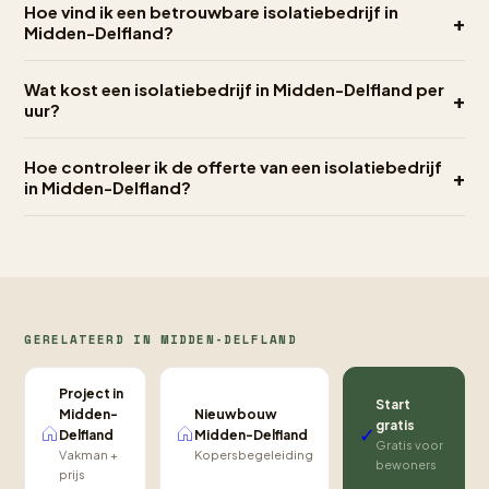
Hoe vind ik een betrouwbare isolatiebedrijf in
+
Midden-Delfland?
Wat kost een isolatiebedrijf in Midden-Delfland per
+
uur?
Hoe controleer ik de offerte van een isolatiebedrijf
+
in Midden-Delfland?
GERELATEERD IN MIDDEN-DELFLAND
Project in
Start
Nieuwbouw
Midden-
gratis
✓
Midden-Delfland
Delfland
Gratis voor
Kopersbegeleiding
Vakman +
bewoners
prijs