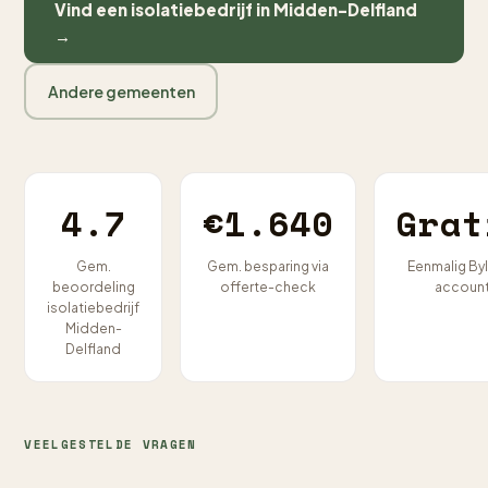
Vind een isolatiebedrijf in Midden-Delfland
→
Andere gemeenten
4.7
€1.640
Grat
Gem.
Gem. besparing via
Eenmalig By
beoordeling
offerte-check
accoun
isolatiebedrijf
Midden-
Delfland
VEELGESTELDE VRAGEN