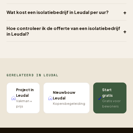
+
Wat kost een isolatiebedrijf in Leudal per uur?
Hoe controleer ik de offerte van een isolatiebedrijf
+
in Leudal?
GERELATEERD IN LEUDAL
Project in
Start
Nieuwbouw
Leudal
gratis
✓
Leudal
Vakman +
Gratis voor
Kopersbegeleiding
prijs
bewoners