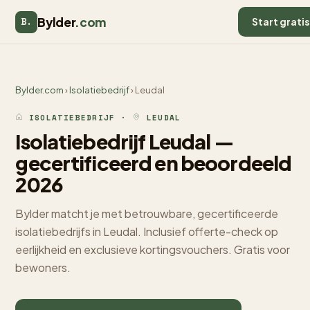
Bylder
.com
B.
Start grati
Bylder.com
›
Isolatiebedrijf
› Leudal
ISOLATIEBEDRIJF ·
LEUDAL
Isolatiebedrijf Leudal —
gecertificeerd en beoordeeld
2026
Bylder matcht je met betrouwbare, gecertificeerde
isolatiebedrijfs in Leudal. Inclusief offerte-check op
eerlijkheid en exclusieve kortingsvouchers. Gratis voor
bewoners.