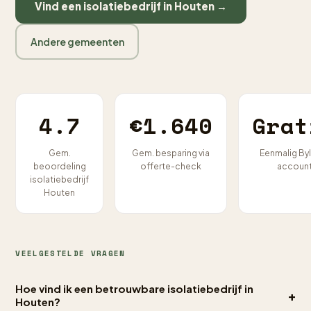
Vind een isolatiebedrijf in Houten →
Andere gemeenten
4.7
€1.640
Grat
Gem.
Gem. besparing via
Eenmalig By
beoordeling
offerte-check
accoun
isolatiebedrijf
Houten
VEELGESTELDE VRAGEN
Hoe vind ik een betrouwbare isolatiebedrijf in
+
Houten?