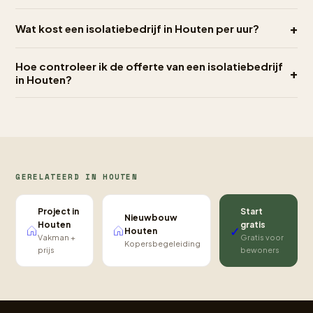
+
Wat kost een isolatiebedrijf in Houten per uur?
Hoe controleer ik de offerte van een isolatiebedrijf
+
in Houten?
GERELATEERD IN HOUTEN
Project in
Start
Nieuwbouw
Houten
gratis
✓
Houten
Vakman +
Gratis voor
Kopersbegeleiding
prijs
bewoners