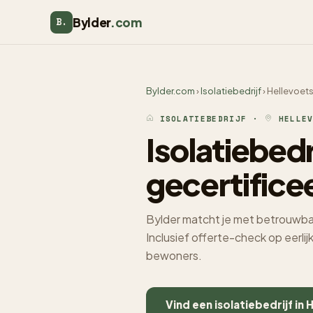
Bylder
.com
B.
Bylder.com
›
Isolatiebedrijf
› Hellevoets
ISOLATIEBEDRIJF ·
HELLEV
Isolatiebedr
gecertifice
Bylder matcht je met betrouwbare
Inclusief offerte-check op eerli
bewoners.
Vind een isolatiebedrijf in 