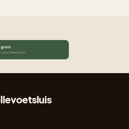
 gratis
s voor bewoners
llevoetsluis