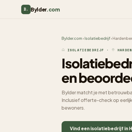
Bylder
.com
B.
Bylder.com
›
Isolatiebedrijf
› Hardenbe
ISOLATIEBEDRIJF ·
HARDEN
Isolatiebed
en beoorde
Bylder matcht je met betrouwbar
Inclusief offerte-check op eerli
bewoners.
Vind een isolatiebedrijf i