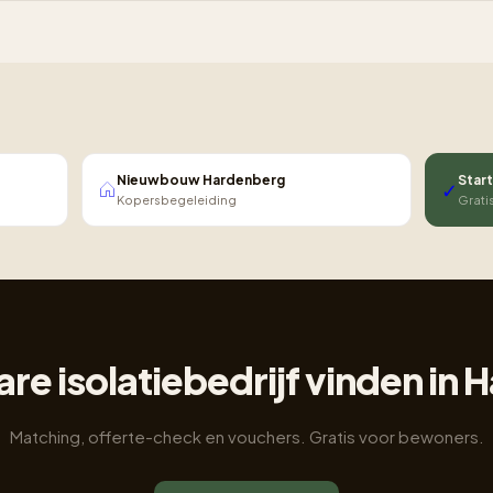
Nieuwbouw Hardenberg
Start
✓
Kopersbegeleiding
Grati
e isolatiebedrijf vinden in
Matching, offerte-check en vouchers. Gratis voor bewoners.