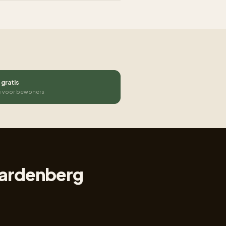
 gratis
s voor bewoners
 Hardenberg