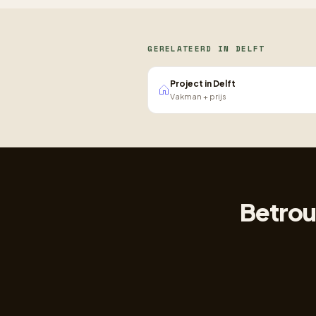
GERELATEERD IN DELFT
Project in Delft
Vakman + prijs
Betrou