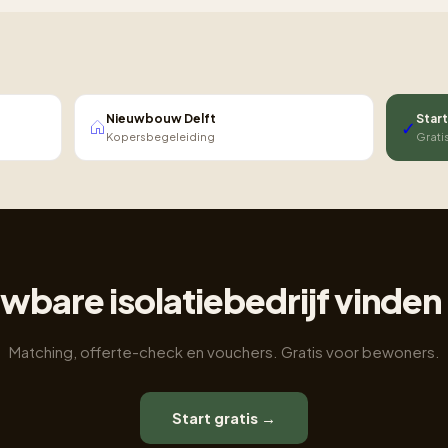
Nieuwbouw Delft
Start
✓
Kopersbegeleiding
Grati
wbare isolatiebedrijf vinden i
Matching, offerte-check en vouchers. Gratis voor bewoners.
Start gratis →