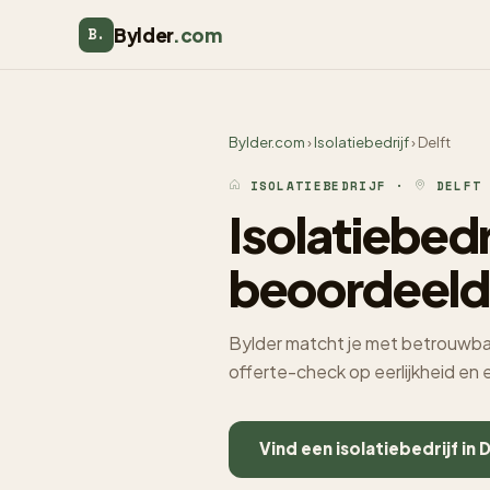
Bylder
.com
B.
Bylder.com
›
Isolatiebedrijf
› Delft
ISOLATIEBEDRIJF ·
DELFT
Isolatiebedr
beoordeeld
Bylder matcht je met betrouwbare,
offerte-check op eerlijkheid en
Vind een isolatiebedrijf in 