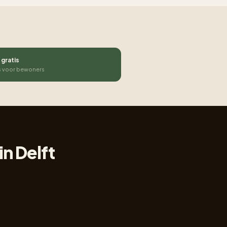
 gratis
s voor bewoners
n Delft