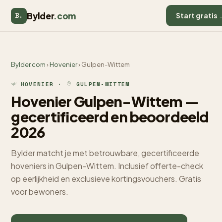
Bylder
.com
B.
Start gratis 
Bylder.com
›
Hovenier
› Gulpen-Wittem
HOVENIER ·
GULPEN-WITTEM
Hovenier Gulpen-Wittem —
gecertificeerd en beoordeeld
2026
Bylder matcht je met betrouwbare, gecertificeerde
hoveniers in Gulpen-Wittem. Inclusief offerte-check
op eerlijkheid en exclusieve kortingsvouchers. Gratis
voor bewoners.