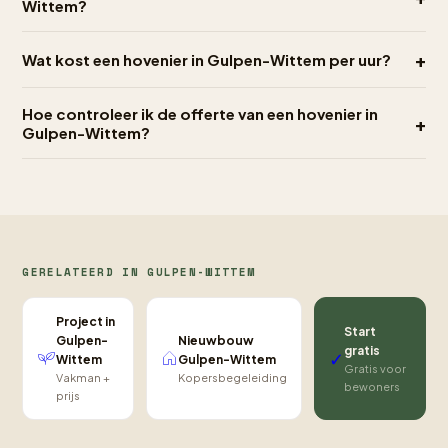
Wittem?
+
Wat kost een hovenier in Gulpen-Wittem per uur?
Hoe controleer ik de offerte van een hovenier in
+
Gulpen-Wittem?
GERELATEERD IN GULPEN-WITTEM
Project in
Start
Nieuwbouw
Gulpen-
gratis
✓
Gulpen-Wittem
Wittem
Gratis voor
Kopersbegeleiding
Vakman +
bewoners
prijs