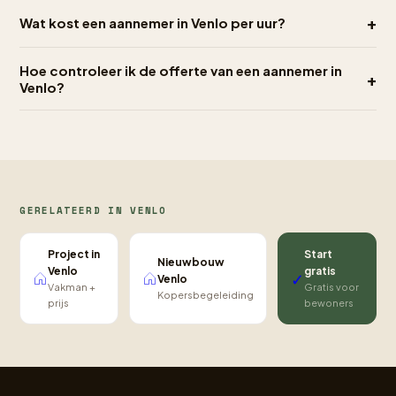
+
Wat kost een aannemer in Venlo per uur?
Hoe controleer ik de offerte van een aannemer in
+
Venlo?
GERELATEERD IN VENLO
Project in
Start
Nieuwbouw
Venlo
gratis
✓
Venlo
Vakman +
Gratis voor
Kopersbegeleiding
prijs
bewoners