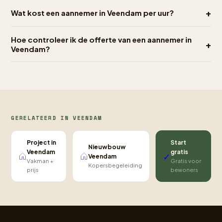
+
Wat kost een aannemer in Veendam per uur?
Hoe controleer ik de offerte van een aannemer in
+
Veendam?
GERELATEERD IN VEENDAM
Project in
Start
Nieuwbouw
Veendam
gratis
✓
Veendam
Vakman +
Gratis voor
Kopersbegeleiding
prijs
bewoners