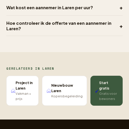
+
Wat kost een aannemer in Laren per uur?
Hoe controleer ik de offerte van een aannemer in
+
Laren?
GERELATEERD IN LAREN
Project in
Start
Nieuwbouw
Laren
gratis
✓
Laren
Vakman +
Gratis voor
Kopersbegeleiding
prijs
bewoners