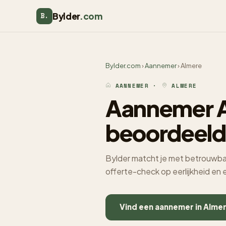
Bylder
.com
B.
Bylder.com
›
Aannemer
› Almere
AANNEMER ·
ALMERE
Aannemer A
beoordeeld
Bylder matcht je met betrouwbar
offerte-check op eerlijkheid en
Vind een aannemer in Alme