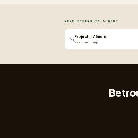
GERELATEERD IN ALMERE
Project in Almere
Vakman + prijs
Betro