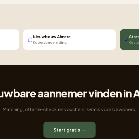
Nieuwbouw Almere
Start
✓
Kopersbegeleiding
Grati
uwbare aannemer vinden in 
Matching, offerte-check en vouchers. Gratis voor bewoners.
Start gratis →