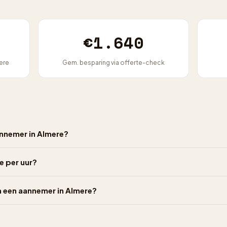
€1.640
ere
Gem. besparing via offerte-check
nnemer in Almere?
e per uur?
n een aannemer in Almere?