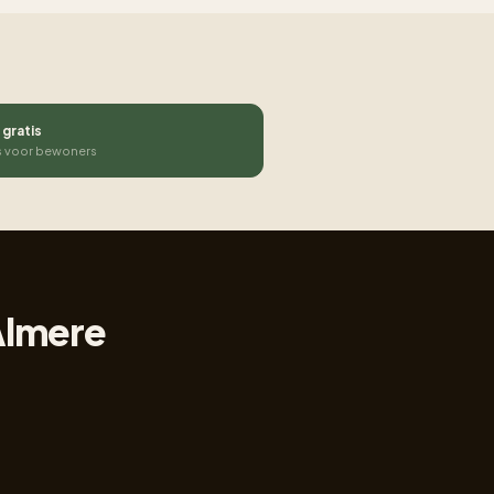
 gratis
s voor bewoners
Almere