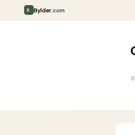
Bylder
.com
B.
D