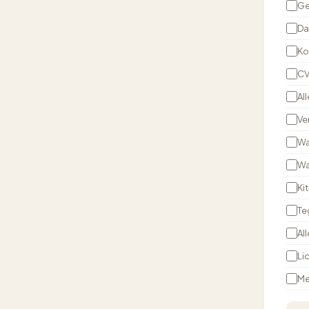
Ge
Da
Ko
CV
Al
Ve
Wa
Wa
Ki
Te
Al
Li
Me