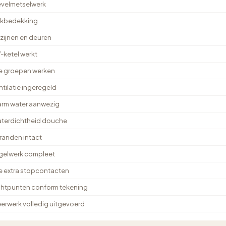
velmetselwerk
kbedekking
zijnen en deuren
-ketel werkt
le groepen werken
ntilatie ingeregeld
rm water aanwezig
terdichtheid douche
tranden intact
gelwerk compleet
le extra stopcontacten
chtpunten conform tekening
erwerk volledig uitgevoerd