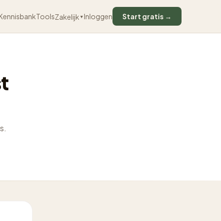
Kennisbank
Tools
Inloggen
Start gratis →
Zakelijk
▼
t
s.